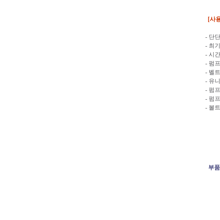
[사
- 단
- 최
- 시
- 펌
- 벨
- 유
- 펌
- 펌
- 볼
부품