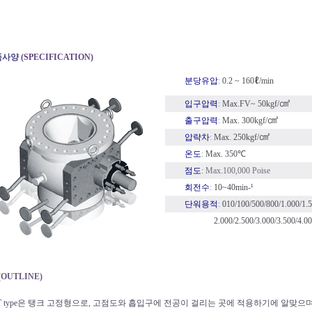
품사양
(SPECIFICATION)
ℓ
분당유압
:
0.2 ~ 160
/min
㎠
입구압력
:
Max.FV~ 50kgf/
㎠
출구압력
:
Max. 300kgf/
㎠
압략차
:
Max. 250kgf/
온도
:
Max. 350℃
점도
: Max.100,000 Poise
회전수
:
10~40min-¹
단워용적
:
0
10/100/500/800/1.000/1.5
2.000/2.500/3.000/3.500/4.
OUTLINE)
T type은 탱크 고정형으로, 고점도와 흡입구에 전공이 걸리는 곳에 적용하기에 알맞으며