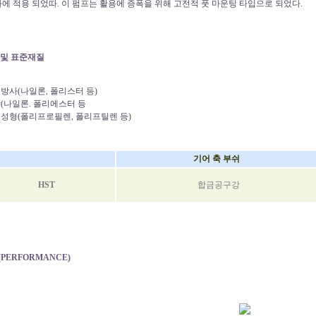
 적용 되었따. 이 펌프는 활용에 증폭을 위해 고전적 풋 마운팅 타입으로 되었다.
및 표준재질
공방사(나일론, 폴리스터 등)
합(나일론. 폴리에스터 등
출성형(폴리프로필렌, 폴리프틸렌 등)
기어 축 부쉬
HST
합금공구강
PERFORMANCE)