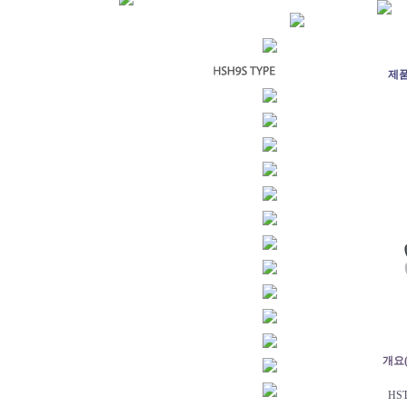
제
개요(
HS