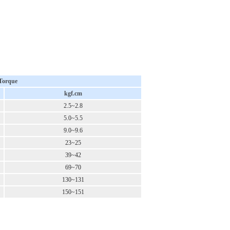
Torque
kgf.cm
2.5~2.8
5.0~5.5
9.0~9.6
23~25
39~42
69~70
130~131
150~151