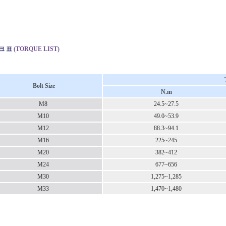
크 표
(TORQUE LIST)
Bolt Size
N.m
M8
24.5~27.5
M10
49.0~53.9
M12
88.3~94.1
M16
225~245
M20
382~412
M24
677~656
M30
1,275~1,285
M33
1,470~1,480