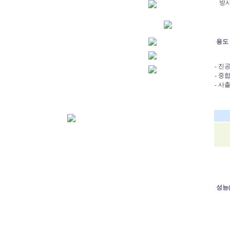
방사에
용도 
- 진
- 중
- 사
성능(